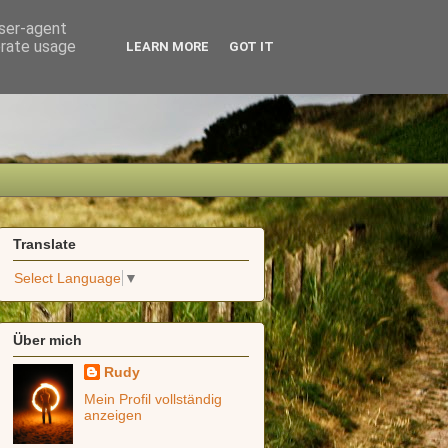
user-agent
erate usage
LEARN MORE
GOT IT
Translate
Select Language
▼
Über mich
Rudy
Mein Profil vollständig
anzeigen