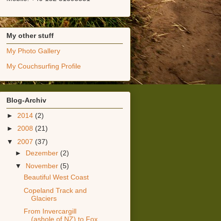
My other stuff
My Photo Gallery
My Couchsurfing Profile
Blog-Archiv
►
2014
(2)
►
2008
(21)
▼
2007
(37)
►
Dezember
(2)
▼
November
(5)
Beautiful West Coast
Copeland Track and
Glaciers
From Invercargill
(ashole of NZ) to Fox